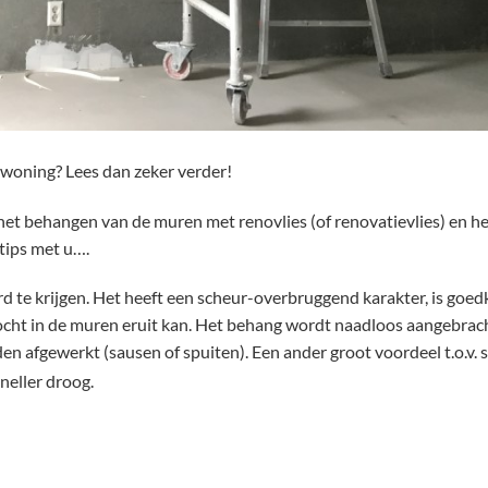
 woning? Lees dan zeker verder!
 het behangen van de muren met renovlies (of renovatievlies) en h
tips met u….
d te krijgen. Het heeft een scheur-overbruggend karakter, is goe
cht in de muren eruit kan. Het behang wordt naadloos aangebrach
n afgewerkt (sausen of spuiten). Een ander groot voordeel t.o.v. 
sneller droog.