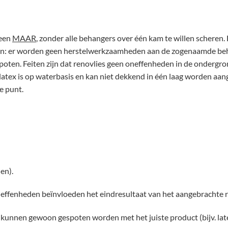
 een
MAAR
, zonder alle behangers over één kam te willen scheren. 
 zijn: er worden geen herstelwerkzaamheden aan de zogenaamde be
poten. Feiten zijn dat renovlies geen oneffenheden in de ondergr
latex is op waterbasis en kan niet dekkend in één laag worden aan
e punt.
en).
neffenheden beïnvloeden het eindresultaat van het aangebrachte r
e kunnen gewoon gespoten worden met het juiste product (bijv. la