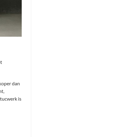
et
dkoper dan
t,
stucwerk is