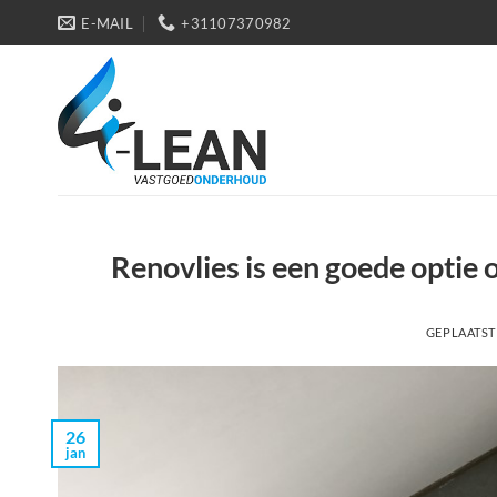
Ga
E-MAIL
+31107370982
naar
inhoud
Renovlies is een goede optie
GEPLAATST
26
jan