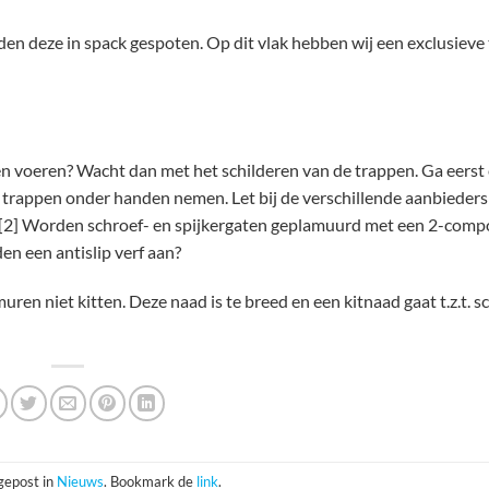
en deze in spack gespoten. Op dit vlak hebben wij een exclusieve 
en voeren? Wacht dan met het schilderen van de trappen. Ga eerst 
 trappen onder handen nemen. Let bij de verschillende aanbieders
, [2] Worden schroef- en spijkergaten geplamuurd met een 2-com
den een antislip verf aan?
ren niet kitten. Deze naad is te breed en een kitnaad gaat t.z.t. s
 gepost in
Nieuws
. Bookmark de
link
.