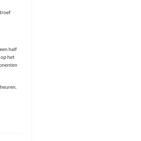
troef
een half
 op het
ponenten
cheuren.