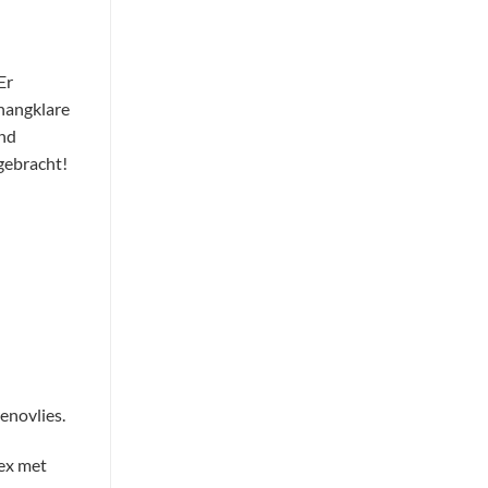
Er
hangklare
ond
gebracht!
enovlies.
tex met