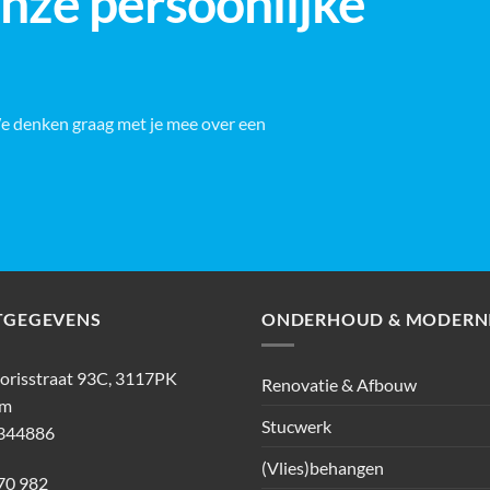
onze persoonlijke
We denken graag met je mee over een
TGEGEVENS
ONDERHOUD & MODERNI
lorisstraat 93C, 3117PK
Renovatie & Afbouw
am
Stucwerk
344886
(Vlies)behangen
70 982