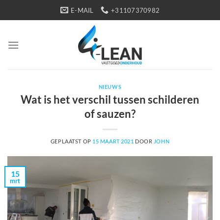
Ga
E-MAIL
+31107370982
naar
inhoud
NIEUWS
Wat is het verschil tussen schilderen
of sauzen?
GEPLAATST OP
15 MAART 2021
DOOR
JOHN
15
mrt