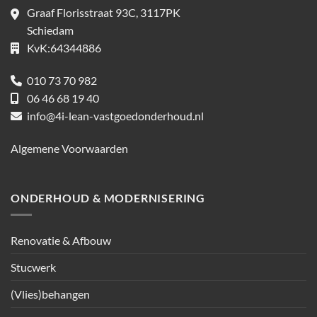
Graaf Florisstraat 93C, 3117PK
Schiedam
KvK:64344886
010 73 70 982
06 46 68 19 40
info@4i-lean-vastgoedonderhoud.nl
Algemene Voorwaarden
ONDERHOUD & MODERNISERING
Renovatie & Afbouw
Stucwerk
(Vlies)behangen