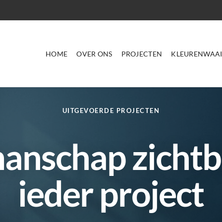
HOME
OVER ONS
PROJECTEN
KLEURENWAAI
UITGEVOERDE PROJECTEN
nschap zichtb
ieder project