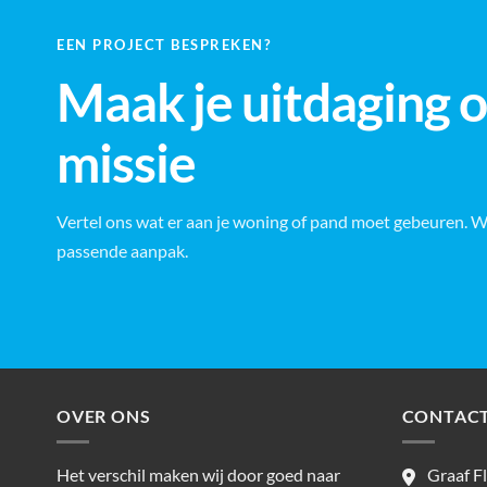
EEN PROJECT BESPREKEN?
Maak je uitdaging 
missie
Vertel ons wat er aan je woning of pand moet gebeuren. 
passende aanpak.
OVER ONS
CONTAC
Het verschil maken wij door goed naar
Graaf F