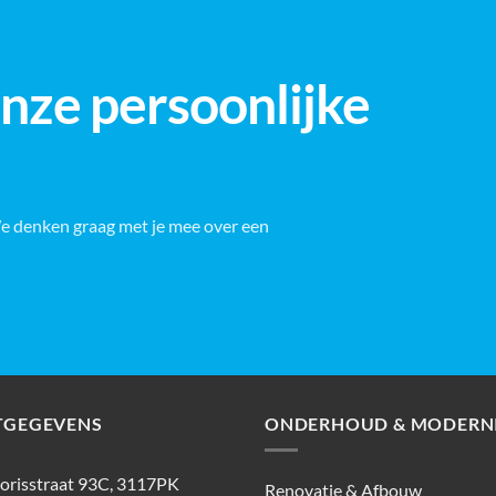
onze persoonlijke
We denken graag met je mee over een
TGEGEVENS
ONDERHOUD & MODERNI
lorisstraat 93C, 3117PK
Renovatie & Afbouw