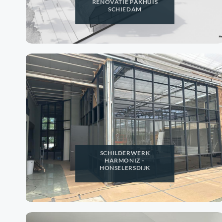
RENOVATIE PAKHUIS
SCHIEDAM
SCHILDERWERK
HARMONIZ –
HONSELERSDIJK