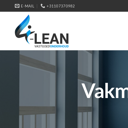
Ga
E-MAIL
+31107370982
naar
inhoud
Vakma